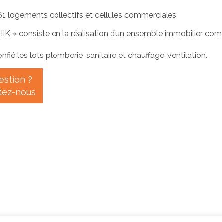
61 logements collectifs et cellules commerciales
IK » consiste en la réalisation d’un ensemble immobilier co
onfié les lots plomberie-sanitaire et chauffage-ventilation.
estion ?
tez-nous