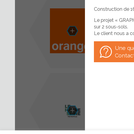
Construction de 1
Le projet « GRAPH
Afficher/cacher le menu
sur 2 sous-sols.
Le client nous a c
Une qu
Contac