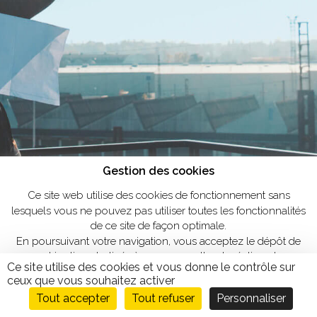
Gestion des cookies
Ce site web utilise des cookies de fonctionnement sans
lesquels vous ne pouvez pas utiliser toutes les fonctionnalités
de ce site de façon optimale.
En poursuivant votre navigation, vous acceptez le dépôt de
cookies tiers destinés à nous permettre de réaliser des
Ce site utilise des cookies et vous donne le contrôle sur
statistiques de visites.
ceux que vous souhaitez activer
Personnaliser
OK, tout accepter
Tout accepter
Tout refuser
Personnaliser