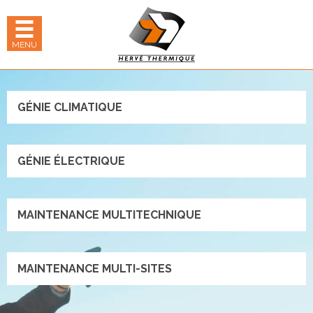
Panneau de gestion des cookies
hercher
 LE MENU MOBILE
MENU
Métiers
GÉNIE CLIMATIQUE
GÉNIE ÉLECTRIQUE
MAINTENANCE MULTITECHNIQUE
MAINTENANCE MULTI-SITES