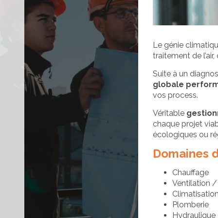
Le génie climatiq
traitement de l’air,
Afficher/cacher le menu
Suite à un diagnos
globale perfor
vos process.
Véritable
gestion
chaque projet viab
écologiques ou ré
Domaines 
Chauffage
Ventilation
Climatisation
Plomberie
Hydraulique