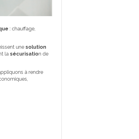
CE
QUE
ique
: chauffage,
inissent une
solution
nt la
sécurisatio
n de
CE
S
appliquons à rendre
 économiques,