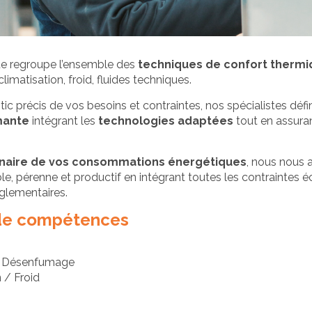
GÉNIE
MAINTENAN
CLIMATIQUE
MULTITECHNI
ue regroupe l’ensemble des
techniques de confort therm
 climatisation, froid, fluides techniques.
tic précis de vos besoins et contraintes, nos spécialistes déf
mante
intégrant les
technologies adaptées
tout en assura
GÉNIE
MAINTENAN
ÉLECTRIQUE
MULTI-SITE
naire de vos consommations énergétiques
, nous nous 
le, pérenne et productif en intégrant toutes les contraintes
glementaires.
de compétences
 / Désenfumage
 / Froid