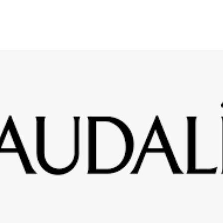
S
OFFRES
SECTEURS CLIENTS
s
Maintenance multitechnique
Génie élec