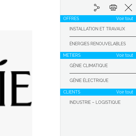
Partager
Partager sur Linked
Partager sur
Imprimer
OFFRES
Voir tout
trique
Génie climatique
INSTALLATION ET TRAVAUX
ÉNERGIES RENOUVELABLES
METIERS
Voir tout
GÉNIE CLIMATIQUE
GÉNIE ÉLECTRIQUE
CLIENTS
Voir tout
INDUSTRIE – LOGISTIQUE