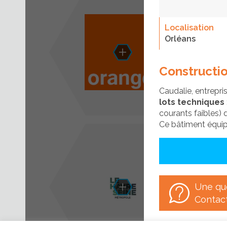
Localisation
Afficher/cacher le menu
Orléans
Constructio
Caudalie, entrepri
lots techniques
courants faibles) 
Ce bâtiment équip
Une qu
Contac