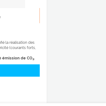
²
ié la réalisation des
icité (courants forts,
0 émission de CO
.
2