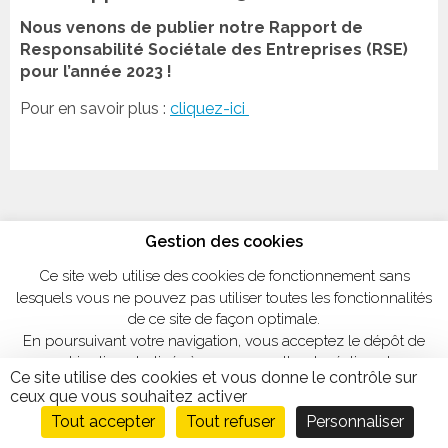
Nous venons de publier notre Rapport de
Responsabilité Sociétale des Entreprises (RSE)
pour l’année 2023 !
Pour en savoir plus :
cliquez-ici
Gestion des cookies
Ce site web utilise des cookies de fonctionnement sans
lesquels vous ne pouvez pas utiliser toutes les fonctionnalités
de ce site de façon optimale.
En poursuivant votre navigation, vous acceptez le dépôt de
cookies tiers destinés à nous permettre de réaliser des
Ce site utilise des cookies et vous donne le contrôle sur
statistiques de visites.
ceux que vous souhaitez activer
Personnaliser
OK, tout accepter
Tout accepter
Tout refuser
Personnaliser