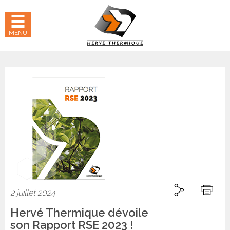
Panneau de gestion des cookies
hercher
 LE MENU MOBILE
MENU
Partager
Partager sur Li
Partager
Imprime
2 juillet 2024
Hervé Thermique dévoile
son Rapport RSE 2023 !