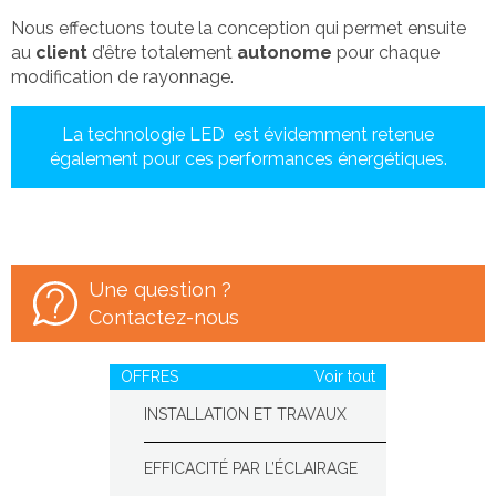
Nous effectuons toute la conception qui permet ensuite
au
client
d’être totalement
autonome
pour chaque
modification de rayonnage.
La technologie LED est évidemment retenue
également pour ces performances énergétiques.
Une question ?
Contactez-nous
OFFRES
Voir tout
INSTALLATION ET TRAVAUX
EFFICACITÉ PAR L’ÉCLAIRAGE