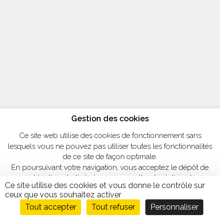
Gestion des cookies
Ce site web utilise des cookies de fonctionnement sans
lesquels vous ne pouvez pas utiliser toutes les fonctionnalités
de ce site de façon optimale.
En poursuivant votre navigation, vous acceptez le dépôt de
cookies tiers destinés à nous permettre de réaliser des
Ce site utilise des cookies et vous donne le contrôle sur
statistiques de visites.
ceux que vous souhaitez activer
Personnaliser
OK, tout accepter
Tout accepter
Tout refuser
Personnaliser