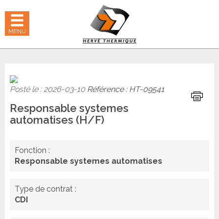
Panneau de gestion des cookies
hercher
 LE MENU MOBILE
MENU
Posté le : 2026-03-10
Référence : HT-09541
Imprime
Responsable systemes
automatises (H/F)
Fonction :
Responsable systemes automatises
Type de contrat :
CDI