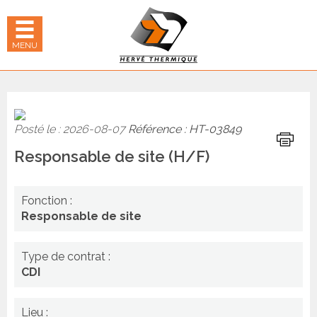
Panneau de gestion des cookies
hercher
 LE MENU MOBILE
MENU
Posté le : 2026-08-07
Référence : HT-03849
Imprime
Responsable de site (H/F)
Fonction :
Responsable de site
Type de contrat :
CDI
Lieu :