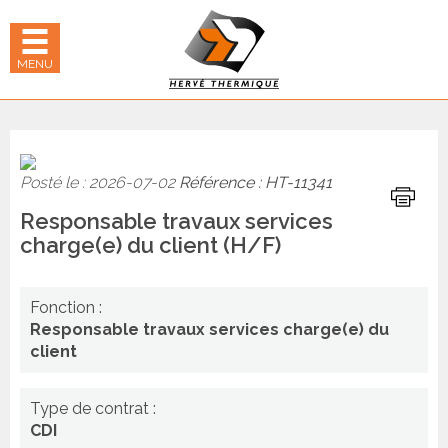
Panneau de gestion des cookies
hercher
 LE MENU MOBILE
MENU
Posté le : 2026-07-02
Référence : HT-11341
Imprime
Responsable travaux services
charge(e) du client (H/F)
Fonction :
Responsable travaux services charge(e) du
client
Type de contrat :
CDI