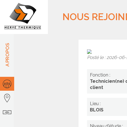
Panneau de gestion des cookies
NOUS REJOIN
A PROPOS
Posté le : 2026-06
Technici
Fonction :
de
Technicien(ne)
mainten
client
charge(e
Lieu :
du
BLOIS
client
Niveau d'étude :