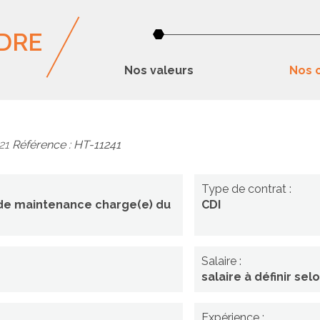
DRE
Nos valeurs
Nos o
-21
Référence : HT-11241
en(ne)
Type de contrat :
 de maintenance charge(e) du
CDI
ance
)
Salaire :
salaire à définir sel
Expérience :