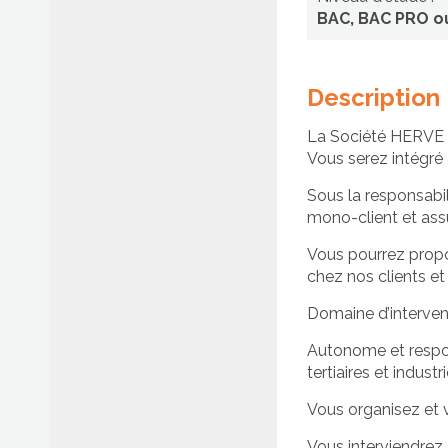
(H/F)
BAC, BAC PRO o
Description
Afficher/cacher le menu
La Société HERVE 
Vous serez intégré à
Sous la responsabil
mono-client et ass
Vous pourrez propo
chez nos clients et
Domaine d’intervent
Autonome et respon
tertiaires et industri
Vous organisez et v
Vous interviendrez 