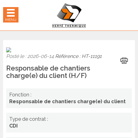
Panneau de gestion des cookies
hercher
 LE MENU MOBILE
MENU
Posté le : 2026-06-14
Référence : HT-11191
Imprime
Responsable de chantiers
charge(e) du client (H/F)
Fonction :
Responsable de chantiers charge(e) du client
Type de contrat :
CDI