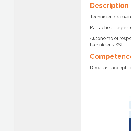
(H/F)
Description
Technicien de main
Rattaché à l'agence
Afficher/cacher le menu
Autonome et respons
techniciens SSI.
Compètence
Débutant accepté m