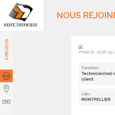
Panneau de gestion des cookies
NOUS REJOIN
A PROPOS
Posté le : 2026-05
Technici
Fonction :
de
Technicien(ne)
mainten
client
charge(e
Lieu :
du
MONTPELLIER
client