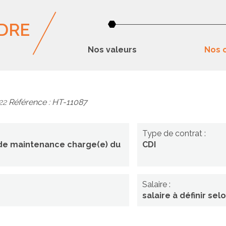
DRE
Nos valeurs
Nos o
-22
Référence : HT-11087
en(ne)
Type de contrat :
 de maintenance charge(e) du
CDI
ance
)
Salaire :
salaire à définir sel