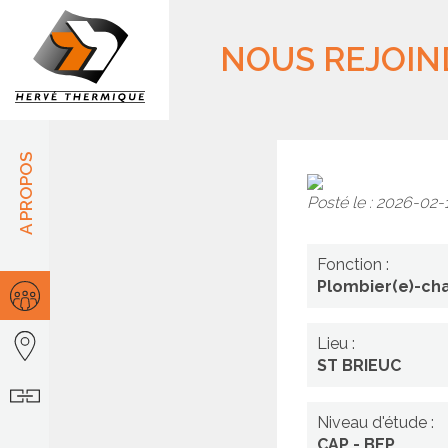
Panneau de gestion des cookies
NOUS REJOIN
A PROPOS
Posté le : 2026-02
Plombier(
Fonction :
chauffagi
Plombier(e)-cha
(H/F)
Lieu :
ST BRIEUC
Niveau d'étude :
CAP - BEP