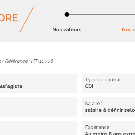
DRE
Nos valeurs
Nos o
-17
Référence : HT-10708
e)-
Type de contrat :
ste
uffagiste
CDI
Salaire :
salaire à définir sel
Expérience :
Au moins 8 ans exp