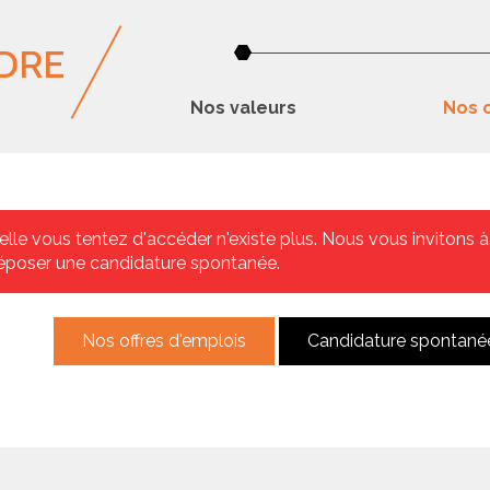
DRE
Nos valeurs
Nos o
lle vous tentez d'accéder n'existe plus. Nous vous invitons à
époser une candidature spontanée.
Nos offres d'emplois
Candidature spontané