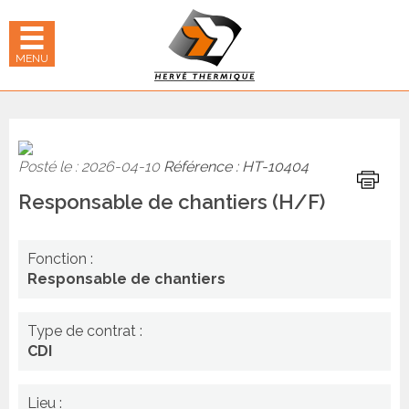
Panneau de gestion des cookies
hercher
 LE MENU MOBILE
MENU
Posté le : 2026-04-10
Référence : HT-10404
Imprime
Responsable de chantiers (H/F)
Fonction :
Responsable de chantiers
Type de contrat :
CDI
Lieu :