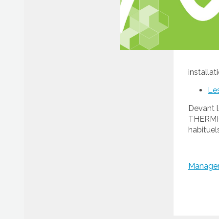
Afficher/cacher le menu
installat
Le
Devant l
THERMIQU
habituel
Managem