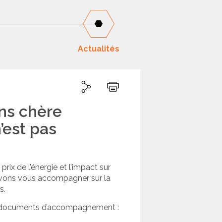
Actualités
Partager
Partager sur Linkedin
Partager sur Twitter
Imprimer
ins chère
n’est pas
 prix de l’énergie et l’impact sur
uvons vous accompagner sur la
s.
 documents d’accompagnement :