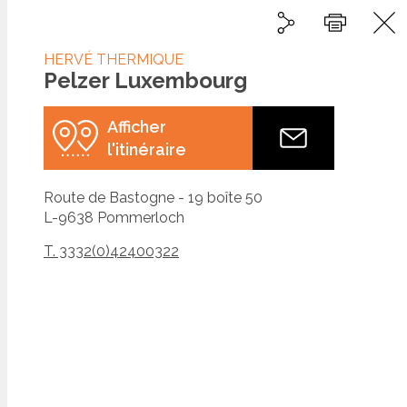
Partager
Partager sur Linked
Partager sur 
Imprimer
HERVÉ THERMIQUE
Pelzer Luxembourg
Afficher
l'itinéraire
Route de Bastogne - 19 boîte 50
L-9638
Pommerloch
T. 3332(0)42400322