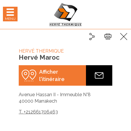
Panneau de gestion des cookies
hercher
 LE MENU MOBILE
MENU
Partager
Partager sur Linked
Partager sur 
Imprimer
HERVÉ THERMIQUE
Hervé Maroc
Afficher
l'itinéraire
Avenue Hassan II - Immeuble N°8
40000
Marrakech
T. +212661706463