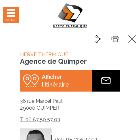
Panneau de gestion des cookies
hercher
 LE MENU MOBILE
MENU
Partager
Partager sur Linked
Partager sur 
Imprimer
HERVÉ THERMIQUE
Agence de Quimper
Afficher
quimper@herv
l'itinéraire
thermique.co
36 rue Marcel Paul
29000
QUIMPER
T. 06 87 50 57 03
VOTRE CONTACT