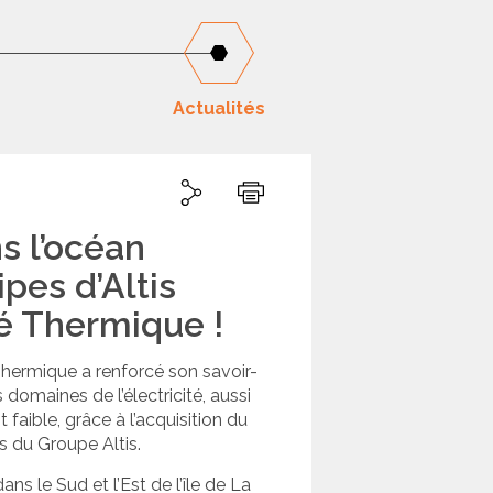
Actualités
Partager
Partager sur Linkedin
Partager sur Twitter
Imprimer
s l’océan
ipes d’Altis
é Thermique !
 Thermique a renforcé son savoir-
 domaines de l’électricité, aussi
 faible, grâce à l’acquisition du
 du Groupe Altis.
ns le Sud et l’Est de l’île de La