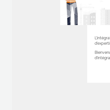
Afficher/cacher le menu
L’intégr
d’experti
Bienvenu
d’intégr